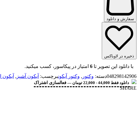
سفارش و دانلود
ذخیره در لاوباکس
با دانلود این تصویر تا
6
امتیاز در پیکاسور، کسب میکنید.
048298142906
دسته:
وکتور
,
وکتور آیکون
برچسب:
آیکون آشپز
,
آیکون ا
دانلود فقط 44,000 - 22,000 تومان —
فعالسازی اشتراک
SHARE