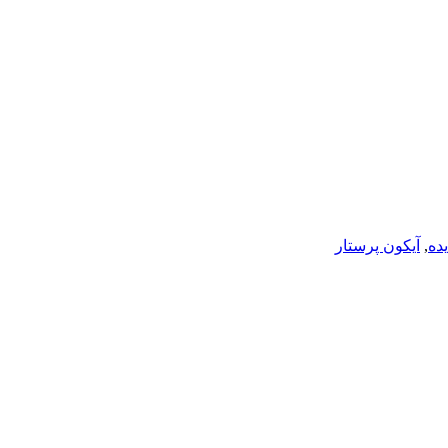
یده
,
آیکون پرستار