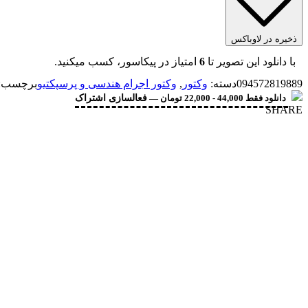
ذخیره در لاوباکس
با دانلود این تصویر تا
6
امتیاز در پیکاسور، کسب میکنید.
094572819889
دسته:
وکتور
,
وکتور اجرام هندسی و پرسپکتیو
برچسب:
دانلود فقط 44,000 - 22,000 تومان —
فعالسازی اشتراک
SHARE