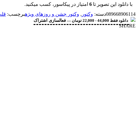
با دانلود این تصویر تا
6
امتیاز در پیکاسور، کسب میکنید.
089668906114
دسته:
وکتور
,
وکتور جشن و روزهای ویژه
برچسب:
قل
دانلود فقط 44,000 - 22,000 تومان —
فعالسازی اشتراک
SHARE