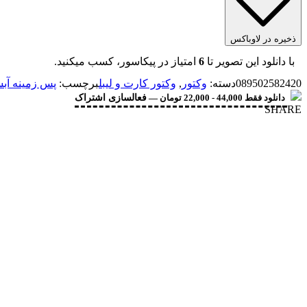
ذخیره در لاوباکس
با دانلود این تصویر تا
6
امتیاز در پیکاسور، کسب میکنید.
089502582420
دسته:
وکتور
,
وکتور کارت و لیبل
برچسب:
پس زمینه آب
دانلود فقط 44,000 - 22,000 تومان —
فعالسازی اشتراک
SHARE