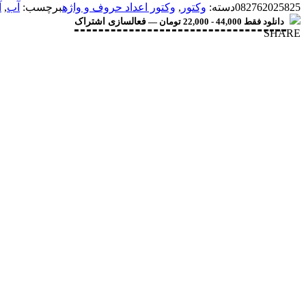
082762025825
دسته:
وکتور
,
وکتور اعداد حروف و واژه
برچسب:
آب
,
آ
دانلود فقط 44,000 - 22,000 تومان —
فعالسازی اشتراک
SHARE