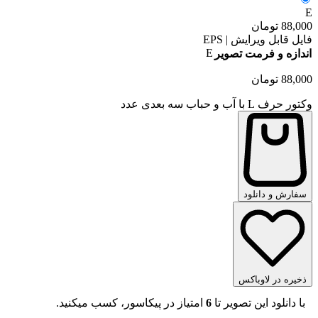
E
88,000
تومان
فایل قابل ویرایش | EPS
E
اندازه و فرمت تصویر
88,000
تومان
وکتور حرف L با آب و حباب سه بعدی عدد
سفارش و دانلود
ذخیره در لاوباکس
با دانلود این تصویر تا
6
امتیاز در پیکاسور، کسب میکنید.