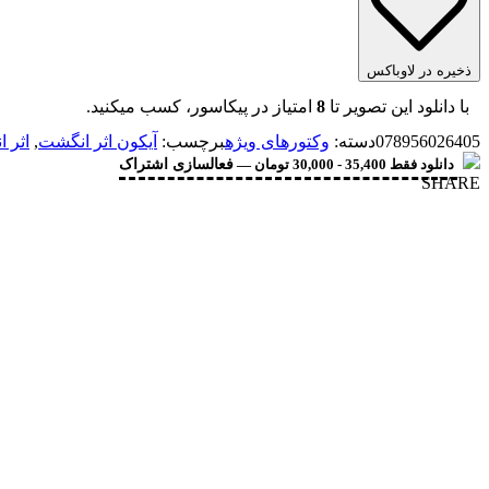
ذخیره در لاوباکس
با دانلود این تصویر تا
8
امتیاز در پیکاسور، کسب میکنید.
078956026405
دسته:
وکتورهای ویژه
برچسب:
آیکون اثر انگشت
,
اثر 
دانلود فقط 35,400 - 30,000 تومان —
فعالسازی اشتراک
SHARE