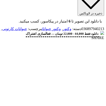
ذخیره در لاوباکس
با دانلود این تصویر تا
6
امتیاز در پیکاسور، کسب میکنید.
036897940213
دسته:
وکتور
,
وکتور حیوانات
برچسب:
حیوانات کارتونی
,
س
دانلود فقط 44,000 - 22,000 تومان —
فعالسازی اشتراک
SHARE