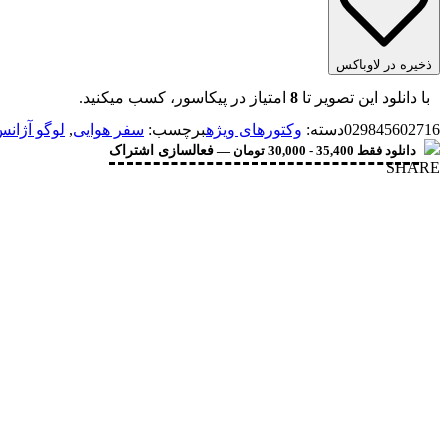
ذخیره در لاوباکس
با دانلود این تصویر تا
8
امتیاز در پیکاسور، کسب میکنید.
029845602716
دسته:
وکتورهای ویژه
برچسب:
سفر هوایی
,
لوگو آژان
دانلود فقط 35,400 - 30,000 تومان —
فعالسازی اشتراک
SHARE