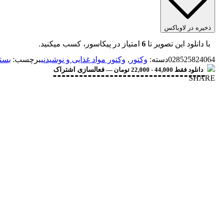
ذخیره در لاوباکس
با دانلود این تصویر تا
6
امتیاز در پیکاسور، کسب میکنید.
028525824064
دسته:
وکتور
,
وکتور مواد غذایی و نوشیدنی
برچسب:
بست
دانلود فقط 44,000 - 22,000 تومان —
فعالسازی اشتراک
SHARE