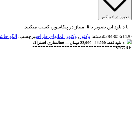
ذخیره در لاوباکس
با دانلود این تصویر تا
6
امتیاز در پیکاسور، کسب میکنید.
028480561420
دسته:
وکتور
,
وکتور المانهای طراحی
برچسب:
الگو حاش
دانلود فقط 44,000 - 22,000 تومان —
فعالسازی اشتراک
SHARE