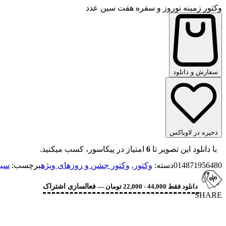
وکتور زمینه نوروز و سفره هفت سین عدد
سفارش و دانلود
ذخیره در لاوباکس
با دانلود این تصویر تا
6
امتیاز در پیکاسور، کسب میکنید.
014871956480
دسته:
وکتور
,
وکتور جشن و روزهای ویژه
برچسب:
سبز
دانلود فقط 44,000 - 22,000 تومان —
فعالسازی اشتراک
SHARE