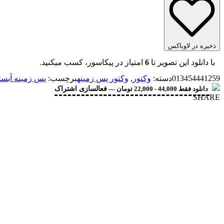
ذخیره در لاوباکس
با دانلود این تصویر تا
6
امتیاز در پیکاسور، کسب میکنید.
013454441259
دسته:
وکتور
,
وکتور پس زمینه
برچسب:
پس زمینه آبست
دانلود فقط 44,000 - 22,000 تومان —
فعالسازی اشتراک
SHARE