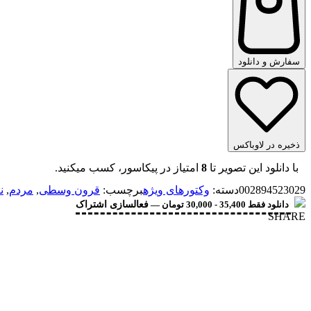
سفارش و دانلود
ذخیره در لاوباکس
با دانلود این تصویر تا
8
امتیاز در پیکاسور، کسب میکنید.
002894523029
دسته:
وکتورهای ویژه
برچسب:
قرون وسطی
,
مردم
,
ن
دانلود فقط 35,400 - 30,000 تومان —
فعالسازی اشتراک
SHARE