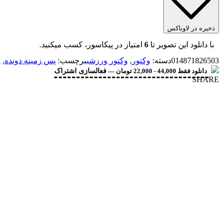
ذخیره در لاوباکس
با دانلود این تصویر تا
6
امتیاز در پیکاسور، کسب میکنید.
014871826503
دسته:
وکتور
,
وکتور ورزشی
برچسب:
پس زمینه دونده
,
پ
دانلود فقط 44,000 - 22,000 تومان —
فعالسازی اشتراک
SHARE