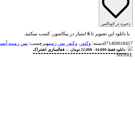
ذخیره در لاوباکس
با دانلود این تصویر تا
6
امتیاز در پیکاسور، کسب میکنید.
071460618417
دسته:
وکتور
,
وکتور پس زمینه
برچسب:
پس زمینه آبست
دانلود فقط 44,000 - 22,000 تومان —
فعالسازی اشتراک
SHARE