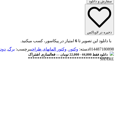
سفارش و دانلود
ذخیره در لاوباکس
با دانلود این تصویر تا
6
امتیاز در پیکاسور، کسب میکنید.
014487180898
دسته:
وکتور
,
وکتور المانهای طراحی
برچسب:
برگ
,
دود
دانلود فقط 44,000 - 22,000 تومان —
فعالسازی اشتراک
SHARE