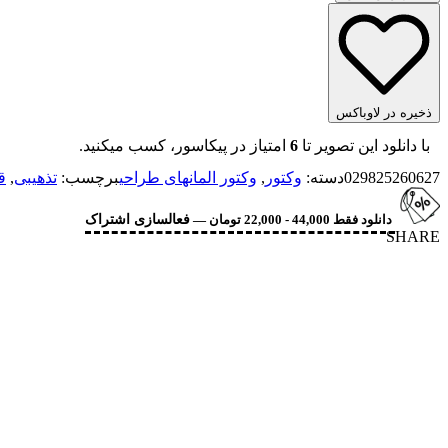
ذخیره در لاوباکس
با دانلود این تصویر تا
6
امتیاز در پیکاسور، کسب میکنید.
029825260627
دسته:
وکتور
,
وکتور المانهای طراحی
برچسب:
تذهیبی
,
ق
دانلود فقط 44,000 - 22,000 تومان —
فعالسازی اشتراک
SHARE