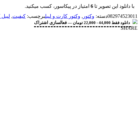
با دانلود این تصویر تا
6
امتیاز در پیکاسور، کسب میکنید.
082974523011
دسته:
وکتور
,
وکتور کارت و لیبل
برچسب:
کیفیت
,
لیبل 
دانلود فقط 44,000 - 22,000 تومان —
فعالسازی اشتراک
SHARE