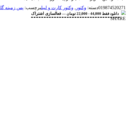
019874520271
دسته:
وکتور
,
وکتور کارت و لیبل
برچسب:
پس زمینه گل
دانلود فقط 44,000 - 22,000 تومان —
فعالسازی اشتراک
SHARE