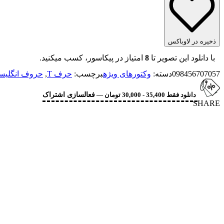
ذخیره در لاوباکس
با دانلود این تصویر تا
8
امتیاز در پیکاسور، کسب میکنید.
098456707057
دسته:
وکتورهای ویژه
برچسب:
حرف T
,
حروف انگلیس
دانلود فقط 35,400 - 30,000 تومان —
فعالسازی اشتراک
SHARE