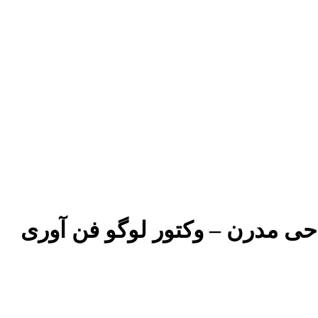
ح مشبک تکنولوژی طراحی مدرن – وکتور لوگو فن آوری