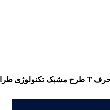
10 وکتور لوگو فناوری و آبستره با حرف T طر