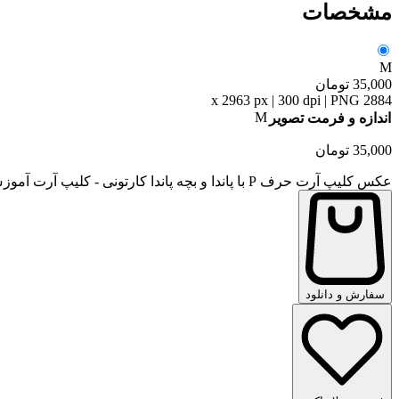
مشخصات
M
35,000
تومان
2884 x 2963 px | 300 dpi | PNG
M
اندازه و فرمت تصویر
35,000
تومان
عکس کلیپ آرت حرف P با پاندا و بچه پاندا کارتونی - کلیپ آرت آموزش حروف انگلیسی به کودکان طرح کارتونی عدد
سفارش و دانلود