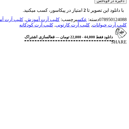
ذخیره در لاوباکس
با دانلود این تصویر تا
2
امتیاز در پیکاسور، کسب میکنید.
078950124088
دسته:
عکس
برچسب:
کلیپ آرت آموزش
,
کلیپ آرت آم
کلیپ آرت حیوانات
,
کلیپ آرت کارتونی
,
کلیپ آرت کودکانه
دانلود فقط 44,000 - 22,000 تومان —
فعالسازی اشتراک
SHARE