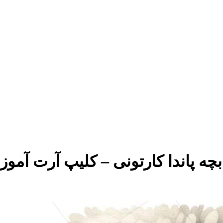
ت حرف P با پاندا و بچه پاندا کارتونی – کل