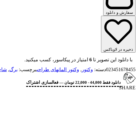
سفارش و دانلود
ذخیره در لاوباکس
با دانلود این تصویر تا
6
امتیاز در پیکاسور، کسب میکنید.
023451678455
دسته:
وکتور
,
وکتور المانهای طراحی
برچسب:
برگ
,
شاخ
دانلود فقط 44,000 - 22,000 تومان —
فعالسازی اشتراک
SHARE